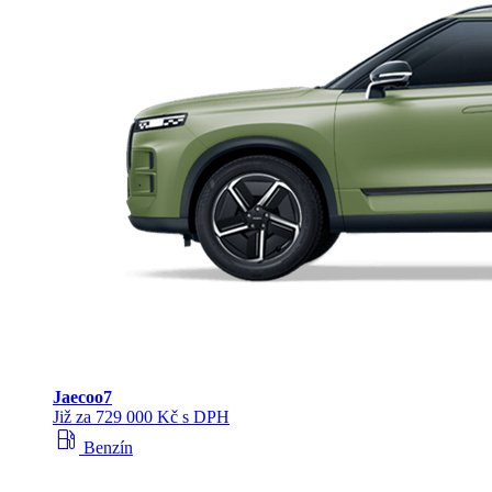
Jaecoo
7
Již za 729 000 Kč s DPH
local_gas_station
Benzín