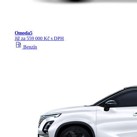
Omoda
5
Již za 559 000 Kč s DPH
local_gas_station
Benzín