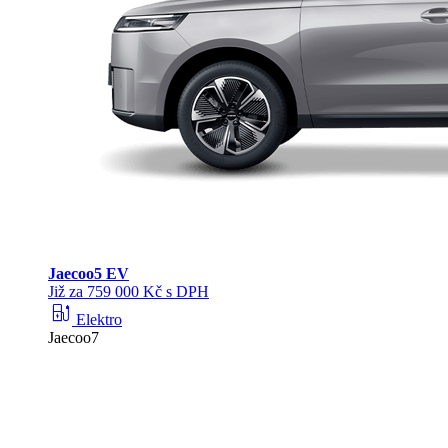
Jaecoo
5 EV
Již za 759 000 Kč s DPH
ev_station
Elektro
Jaecoo7