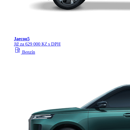
Jaecoo
5
Již za 629 000 Kč s DPH
local_gas_station
Benzín