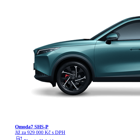
Omoda
7 SHS-P
Již za 929 000 Kč s DPH
ev_station