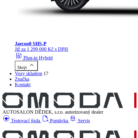
Jaecoo
8 SHS-P
Již za 1 299 000 Kč s DPH
ev_station
Plug-in Hybrid
keyboard_arrow_up
Skrýt
Vozy skladem
17
Značka
Kontakt
AUTOSALON DĚDEK, s.r.o.
autorizovaný dealer
search_hands_free
file_open
car_repair
Testovací jízda
Poptávka
Servis