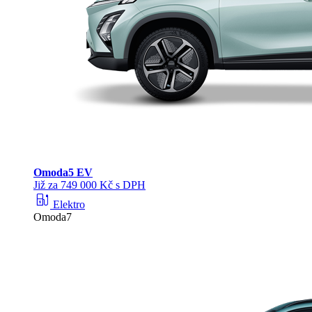
Omoda
5 EV
Již za 749 000 Kč s DPH
ev_station
Elektro
Omoda7