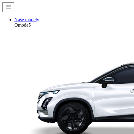
menu
Naše modely
Omoda5