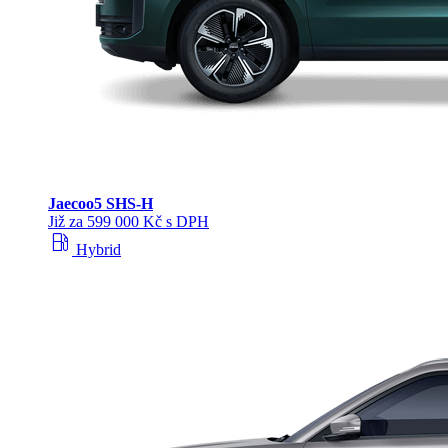
Jaecoo
5 SHS-H
Již za 599 000 Kč s DPH
local_gas_station
Hybrid