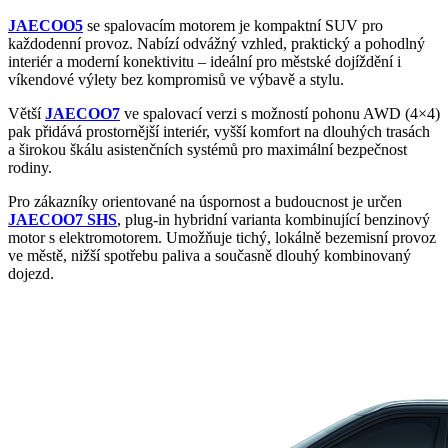
JAECOO5
se spalovacím motorem je kompaktní SUV pro
každodenní provoz. Nabízí odvážný vzhled, praktický a pohodlný
interiér a moderní konektivitu – ideální pro městské dojíždění i
víkendové výlety bez kompromisů ve výbavě a stylu.
Větší
JAECOO7
ve spalovací verzi s možností pohonu AWD (4×4)
pak přidává prostornější interiér, vyšší komfort na dlouhých trasách
a širokou škálu asistenčních systémů pro maximální bezpečnost
rodiny.
Pro zákazníky orientované na úspornost a budoucnost je určen
JAECOO7 SHS
, plug-in hybridní varianta kombinující benzinový
motor s elektromotorem. Umožňuje tichý, lokálně bezemisní provoz
ve městě, nižší spotřebu paliva a současně dlouhý kombinovaný
dojezd.