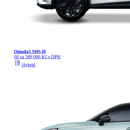
Omoda
5 SHS‑H
Již za 589 000 Kč s DPH
local_gas_station
Hybrid