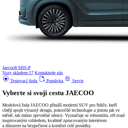
Jaecoo8 SHS-P
Vozy skladem
17
Kontaktujte nás
search_hands_free
file_open
car_repair
Testovací jízda
Poptávka
Servis
Vyberte si svoji cestu
JAECOO
Modelová řada JAECOO přináší moderní SUV pro řidiče, kteří
chtějí spojit výrazný design, pokročilé technologie a jistotu jak ve
městě, tak mimo zpevněné silnice. Vyznačuje se robustním, off-road
inspirovaným vzhledem, kvalitně zpracovaným interiérem
a důrazem na bezpečnost a komfort celé posádky.