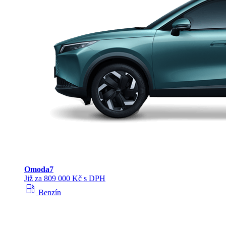
Omoda
7
Již za 809 000 Kč s DPH
local_gas_station
Benzín