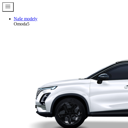
menu
Naše modely
Omoda5