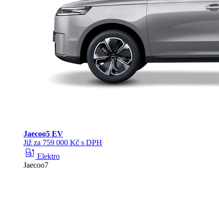
Jaecoo
5 EV
Již za 759 000 Kč s DPH
ev_station
Elektro
Jaecoo7