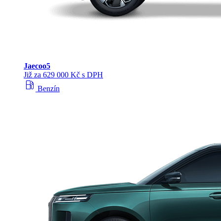
Jaecoo
5
Již za 629 000 Kč s DPH
local_gas_station
Benzín