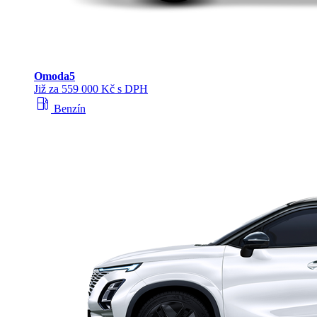
Omoda
5
Již za 559 000 Kč s DPH
local_gas_station
Benzín