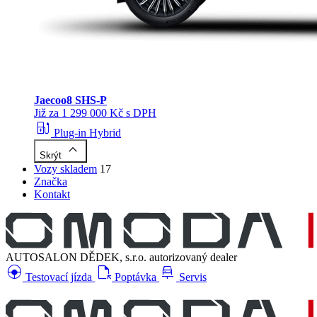
Jaecoo
8 SHS-P
Již za 1 299 000 Kč s DPH
ev_station
Plug-in Hybrid
keyboard_arrow_up
Skrýt
Vozy skladem
17
Značka
Kontakt
AUTOSALON DĚDEK, s.r.o.
autorizovaný dealer
search_hands_free
file_open
car_repair
Testovací jízda
Poptávka
Servis