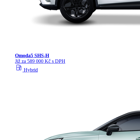
Omoda
5 SHS‑H
Již za 589 000 Kč s DPH
local_gas_station
Hybrid