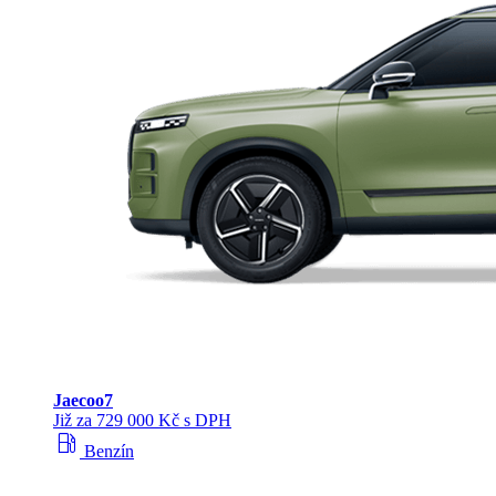
Jaecoo
7
Již za 729 000 Kč s DPH
local_gas_station
Benzín