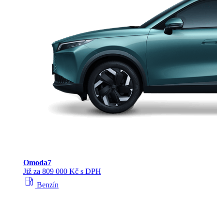
Omoda
7
Již za 809 000 Kč s DPH
local_gas_station
Benzín