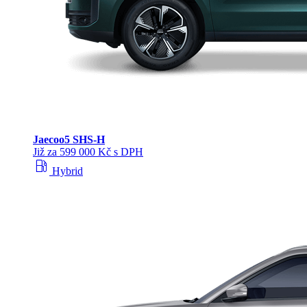
Jaecoo
5 SHS-H
Již za 599 000 Kč s DPH
local_gas_station
Hybrid