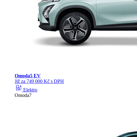
Omoda
5 EV
Již za 749 000 Kč s DPH
ev_station
Elektro
Omoda7