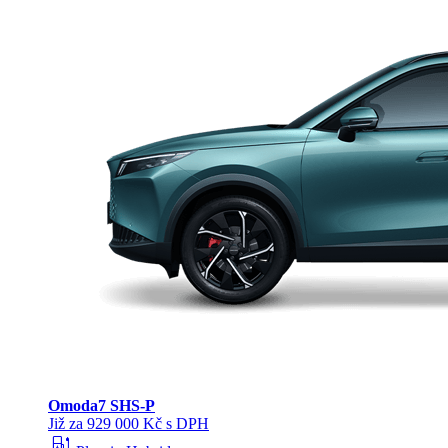
Omoda
7 SHS-P
Již za 929 000 Kč s DPH
ev_station