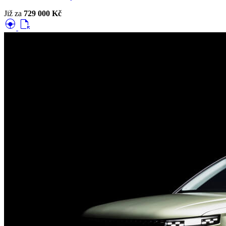
Již za
729 000 Kč
search_hands_free
file_open