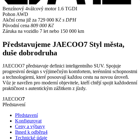
Benzínový 4válcový motor
1.6 TGDI
Pohon
AWD
Akční cena již za
729 000 Kč
s DPH
Původní cena
809 000 Kč
Záruka na vozidlo
7 let nebo 150 000 km
Představujeme JAECOO7
Styl města,
duše dobrodruha
JAECOO7 představuje definici inteligentního SUV. Spojuje
progresivní design s výjimečným komfortem, terénními schopnostmi
a technologiemi, které posouvají každou cestu na novou úroveň.
Vůz je navržen pro moderní objevitele, kteří chtějí spojit každodenní
praktičnost s autentickým zážitkem z jízdy.
JAECOO
7
Představení
Představení
Konfigurovat
Ceny a výbavy
Ihned k odběru
4
Technické údaje