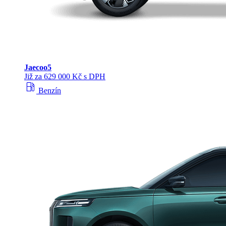
Jaecoo
5
Již za 629 000 Kč s DPH
local_gas_station
Benzín