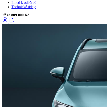
Ihned k odběru
0
Technické údaje
Již za
809 000 Kč
search_hands_free
file_open