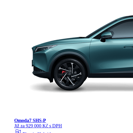
Omoda
7 SHS-P
Již za 929 000 Kč s DPH
ev_station