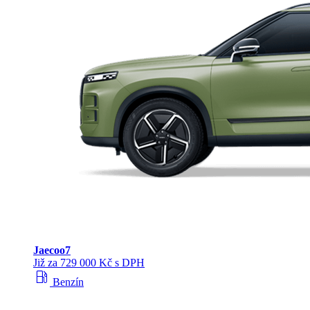
Jaecoo
7
Již za 729 000 Kč s DPH
local_gas_station
Benzín