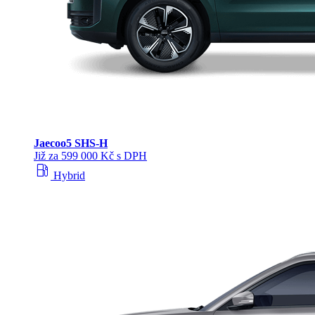
Jaecoo
5 SHS-H
Již za 599 000 Kč s DPH
local_gas_station
Hybrid