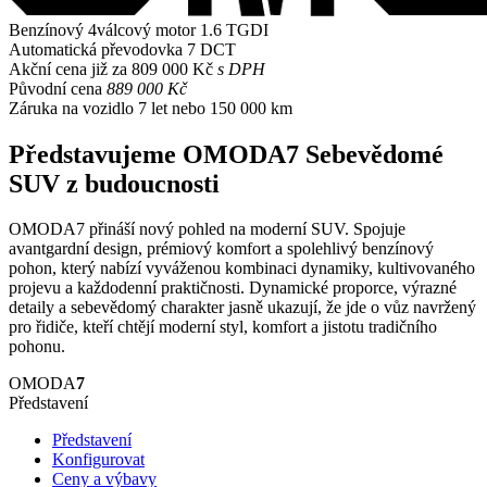
Benzínový 4válcový motor
1.6 TGDI
Automatická převodovka
7 DCT
Akční cena již za
809 000 Kč
s DPH
Původní cena
889 000 Kč
Záruka na vozidlo
7 let nebo 150 000 km
Představujeme OMODA7
Sebevědomé
SUV z budoucnosti
OMODA7 přináší nový pohled na moderní SUV. Spojuje
avantgardní design, prémiový komfort a spolehlivý benzínový
pohon, který nabízí vyváženou kombinaci dynamiky, kultivovaného
projevu a každodenní praktičnosti. Dynamické proporce, výrazné
detaily a sebevědomý charakter jasně ukazují, že jde o vůz navržený
pro řidiče, kteří chtějí moderní styl, komfort a jistotu tradičního
pohonu.
OMODA
7
Představení
Představení
Konfigurovat
Ceny a výbavy