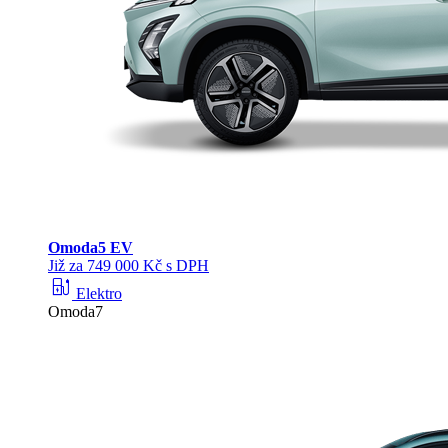
Omoda
5 EV
Již za 749 000 Kč s DPH
ev_station
Elektro
Omoda7