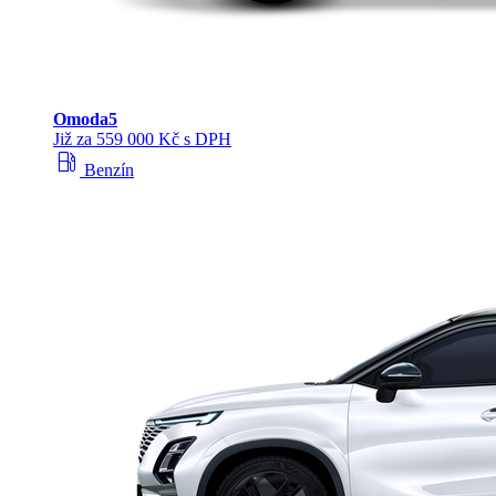
Omoda
5
Již za 559 000 Kč s DPH
local_gas_station
Benzín