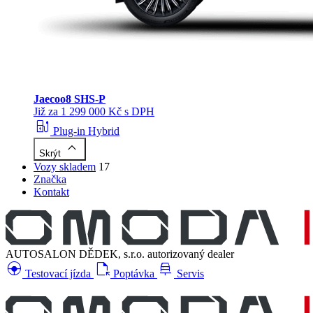
Jaecoo
8 SHS-P
Již za 1 299 000 Kč s DPH
ev_station
Plug-in Hybrid
keyboard_arrow_up
Skrýt
Vozy skladem
17
Značka
Kontakt
AUTOSALON DĚDEK, s.r.o.
autorizovaný dealer
search_hands_free
file_open
car_repair
Testovací jízda
Poptávka
Servis