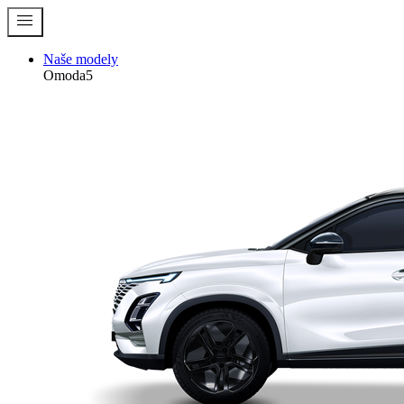
menu
Naše modely
Omoda5