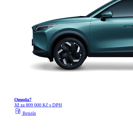
Omoda
7
Již za 809 000 Kč s DPH
local_gas_station
Benzín