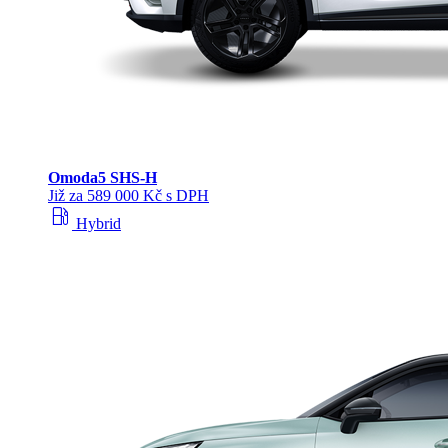
Omoda
5 SHS‑H
Již za 589 000 Kč s DPH
local_gas_station
Hybrid