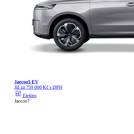
Jaecoo
5 EV
Již za 759 000 Kč s DPH
ev_station
Elektro
Jaecoo7