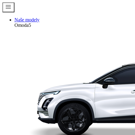
menu
Naše modely
Omoda5