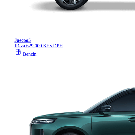
Jaecoo
5
Již za 629 000 Kč s DPH
local_gas_station
Benzín