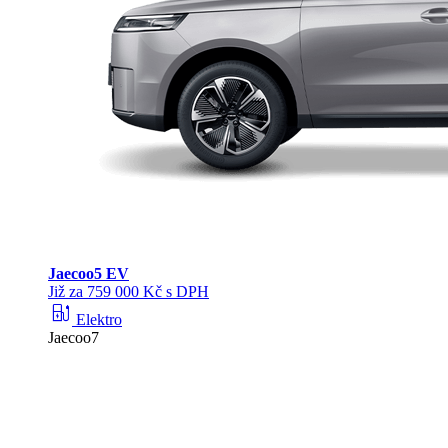
Jaecoo
5 EV
Již za 759 000 Kč s DPH
ev_station
Elektro
Jaecoo7