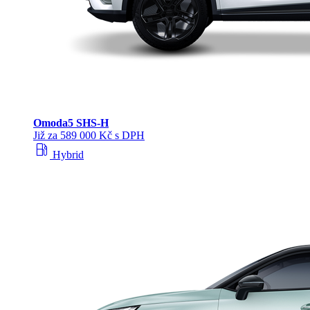
Omoda
5 SHS‑H
Již za 589 000 Kč s DPH
local_gas_station
Hybrid