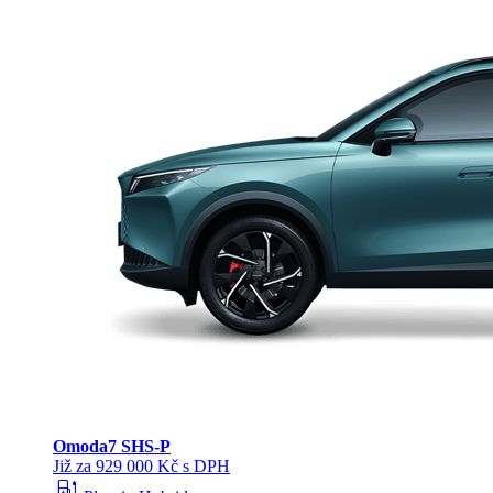
Omoda
7 SHS-P
Již za 929 000 Kč s DPH
ev_station