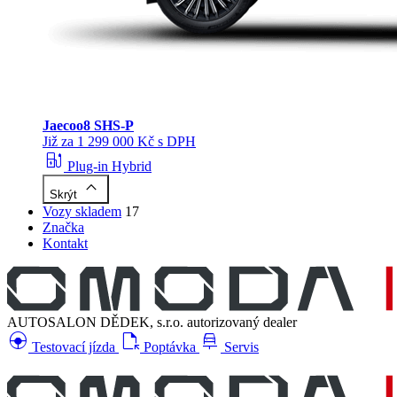
Jaecoo
8 SHS-P
Již za 1 299 000 Kč s DPH
ev_station
Plug-in Hybrid
keyboard_arrow_up
Skrýt
Vozy skladem
17
Značka
Kontakt
AUTOSALON DĚDEK, s.r.o.
autorizovaný dealer
search_hands_free
file_open
car_repair
Testovací jízda
Poptávka
Servis