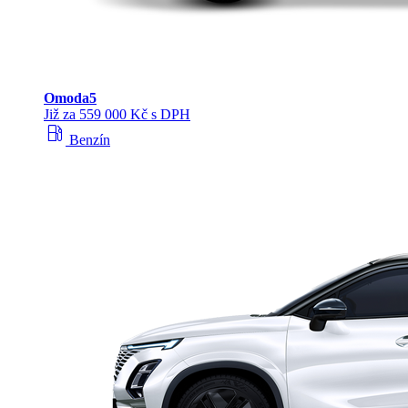
Omoda
5
Již za 559 000 Kč s DPH
local_gas_station
Benzín