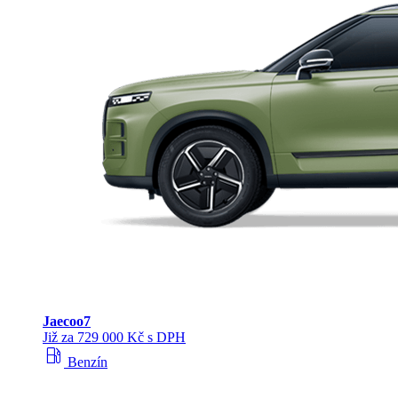
Jaecoo
7
Již za 729 000 Kč s DPH
local_gas_station
Benzín