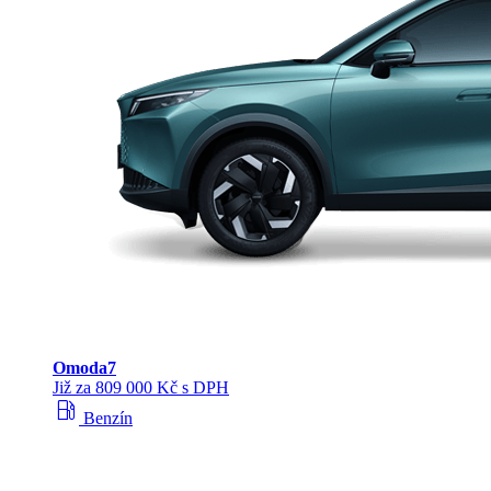
Omoda
7
Již za 809 000 Kč s DPH
local_gas_station
Benzín