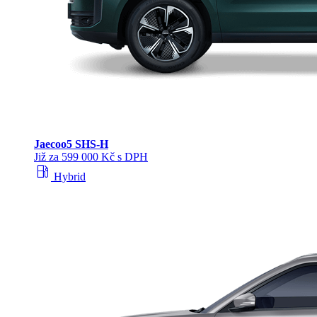
Jaecoo
5 SHS-H
Již za 599 000 Kč s DPH
local_gas_station
Hybrid