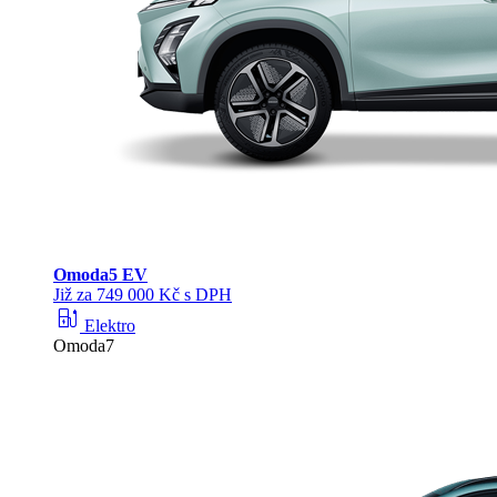
Omoda
5 EV
Již za 749 000 Kč s DPH
ev_station
Elektro
Omoda7