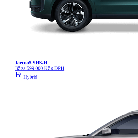
Jaecoo
5 SHS-H
Již za 599 000 Kč s DPH
local_gas_station
Hybrid