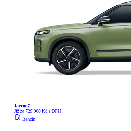
Jaecoo
7
Již za 729 000 Kč s DPH
local_gas_station
Benzín