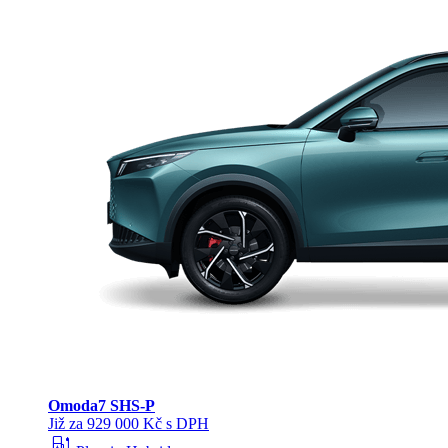
Omoda
7 SHS-P
Již za 929 000 Kč s DPH
ev_station