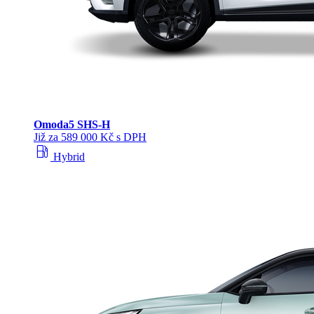
Omoda
5 SHS‑H
Již za 589 000 Kč s DPH
local_gas_station
Hybrid