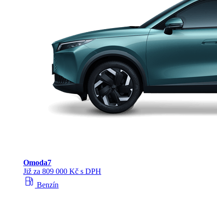
Omoda
7
Již za 809 000 Kč s DPH
local_gas_station
Benzín