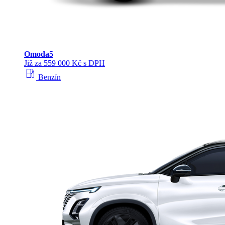
Omoda
5
Již za 559 000 Kč s DPH
local_gas_station
Benzín