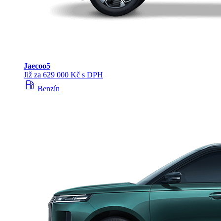
Jaecoo
5
Již za 629 000 Kč s DPH
local_gas_station
Benzín