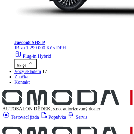
Jaecoo
8 SHS-P
Již za 1 299 000 Kč s DPH
ev_station
Plug-in Hybrid
keyboard_arrow_up
Skrýt
Vozy skladem
17
Značka
Kontakt
AUTOSALON DĚDEK, s.r.o.
autorizovaný dealer
search_hands_free
file_open
car_repair
Testovací jízda
Poptávka
Servis