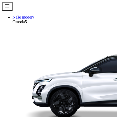
menu
Naše modely
Omoda5