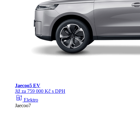
Jaecoo
5 EV
Již za 759 000 Kč s DPH
ev_station
Elektro
Jaecoo7